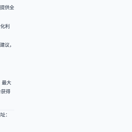
牌提供全
大化利
化建议，
，最大
台获得
址：