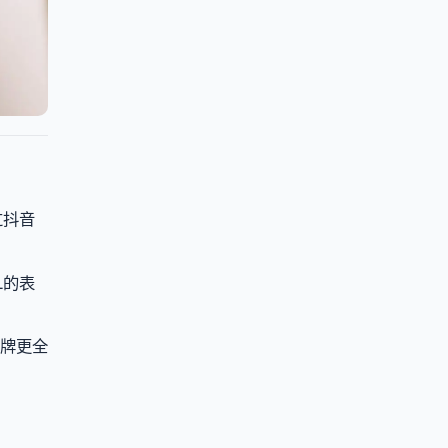
过抖音
L的表
品牌更全