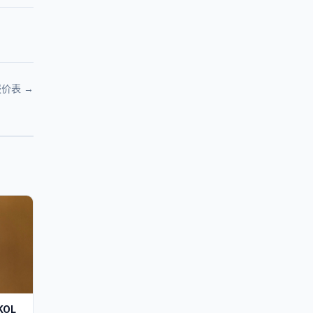
报价表 →
OL