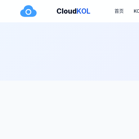
Cloud
KOL
首页
K