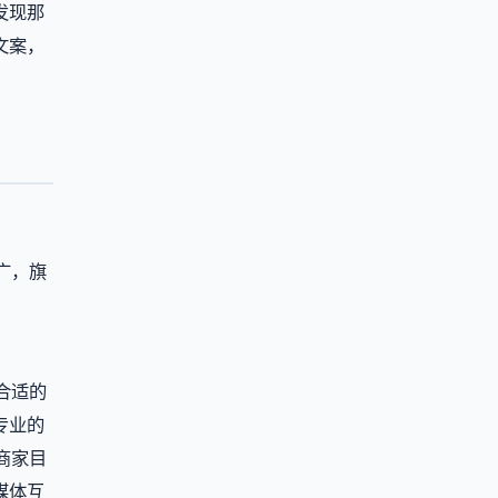
发现那
文案，
广，旗
合适的
专业的
商家目
媒体互