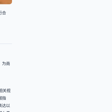
行合
，为商
相关视
据指
表达以