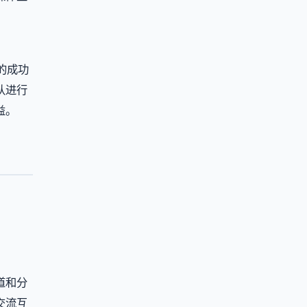
的成功
队进行
益。
道和分
交流互