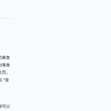
的美食
对美食
主页，
 “金
家可以