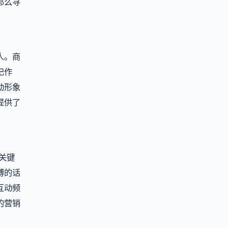
那么寻
人。商
记作
动形象
提供了
关键
博的话
互动频
的营销