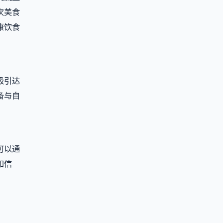
次美食
康饮食
吸引达
备与自
可以通
和信