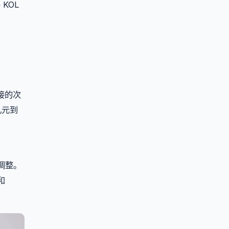
KOL
接的次
几元到
调整。
和