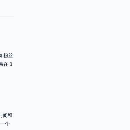
如粉丝
在 3
时间和
，一个