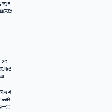
有效推
面来衡
3C
的使用经
加。
是因为对
产品的
有一定