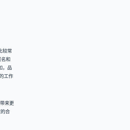
比较常
联名和
如，品
外的工作
带来更
度的合