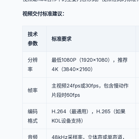
视频交付标准建议：
技术
标准要求
参数
分辨
最低1080P（1920×1080），推荐
率
4K（3840×2160）
主视频24fps或30fps，包含慢动作
帧率
片段时60fps
编码
H.264（最通用），H.265（如果
格式
KOL设备支持）
音频
48kHz采样率，立体声或单声道，