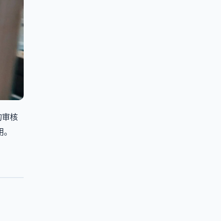
的审核
用。