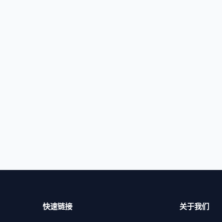
快速链接
关于我们