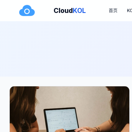
Cloud
KOL
首页
K