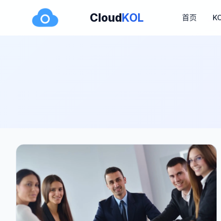
Cloud
KOL
首页
K