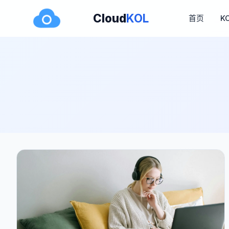
Cloud
KOL
首页
K