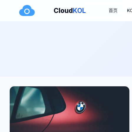
Cloud
KOL
首页
K