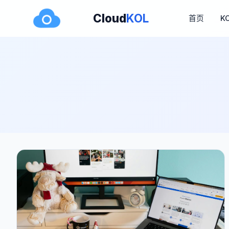
Cloud
KOL
首页
K