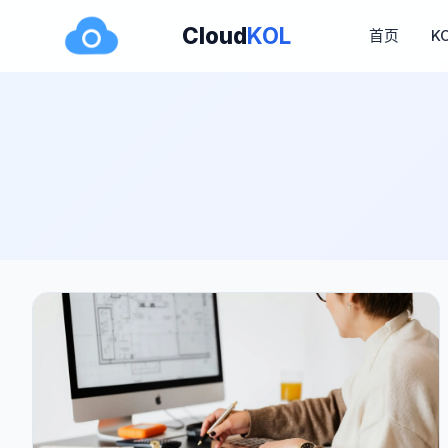
Cloud
KOL
首页
K