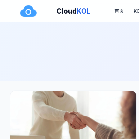
Cloud
KOL
首页
K