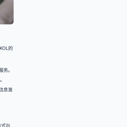
KOL的
服务。
。
信息准
方式与