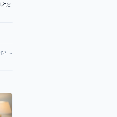
几种途
作？ →