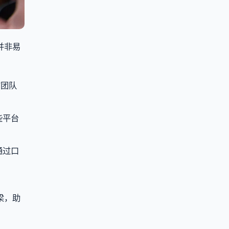
并非易
广团队
些平台
通过口
梁，助