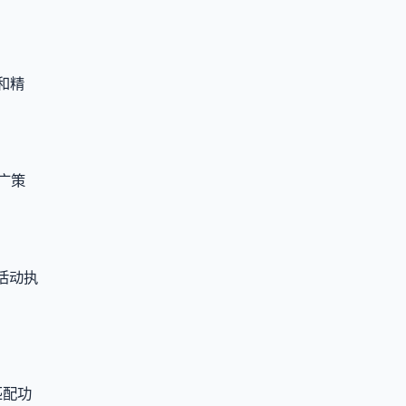
和精
广策
活动执
匹配功