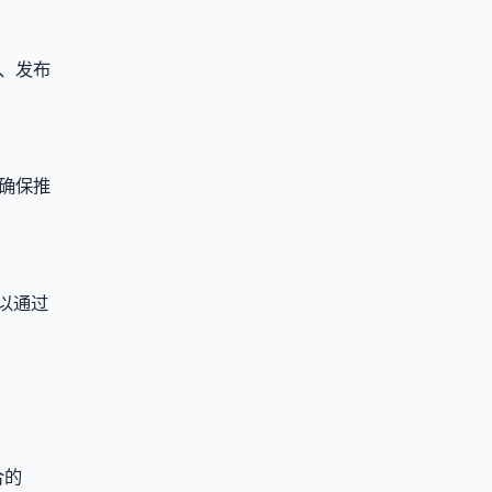
、发布
确保推
以通过
合的